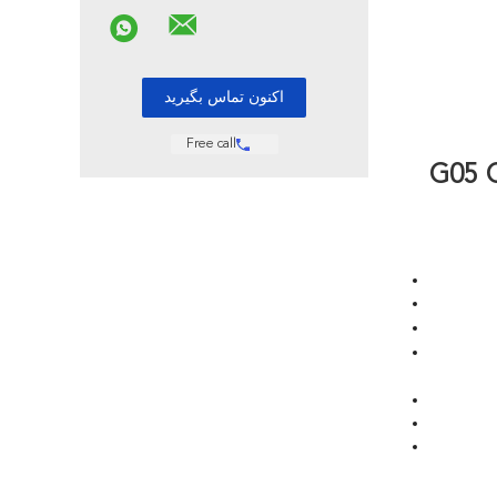
Free call
G05 Grun