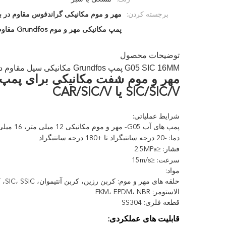
برجسته کردن:
مهر و موم مکانیکی گراندفوس مقاوم در ب
پمپ مکانیکی مهر و موم Grundfos مقاوم در برابر خوردگی
توضیحات محصول
G05 SIC 16MM پمپ Grundfos مکانیکی سیل مقاوم در برابر خوردگی با ثابت گرد و مربع
SIC/SIC/V یا CAR/SIC/V
شرایط عملیاتی:
پمپ های آب G05- مهر و موم مکانیکی 12 میلی متر، 16 میلی متر
دما: -20 درجه سانتیگراد تا +180 درجه سانتیگراد
فشار: ≤2.5MPa
سرعت: ≤15m/s
مواد:
حلقه های مهر و موم: کربن رزین، کربن آنتیموان، SIC، SSIC، کاربید تنگستن
الاستومر: FKM، EPDM، NBR
قطعه فلزی: SS304
قابلیت های عملکردی: