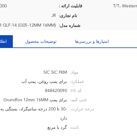
T/T، Wester
قابلیت ارائه :
100000
JR
نام تجاری:
R GLF-14 (G05-12MM 16MM)
شماره مدل:
امتیازها و بررسی‌ها
توضیحات محصول
اطلا
مواد:
SIC SIC FKM
عملکرد:
برای پمپ روغن، پمپ آب
کد HS:
848420090
تایپ کنید:
برای پمپ Grundfos 12mm 16MM
درجه حرارت:
-30 تا 200 درجه سانتیگراد، بستگی 
دارد
ثابت:
گرد یا مربع