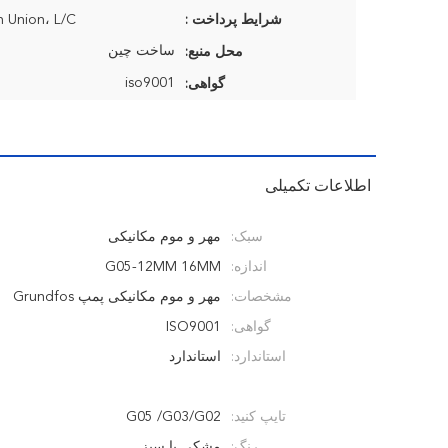
شرایط پرداخت :
n Union، L/C
ساخت چین
محل منبع:
iso9001
گواهی:
اطلاعات تکمیلی
سبک:
مهر و موم مکانیکی
اندازه:
G05-12MM 16MM
مشخصات:
مهر و موم مکانیکی پمپ Grundfos
گواهی:
ISO9001
استاندارد:
استاندارد
تایپ کنید:
G05 /G03/G02
رنگ:
مشکی یا سبز