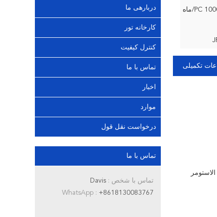
دربارهی ما
 PC/ماه
کارخانه تور
J
کنترل کیفیت
عات تکمیلی
تماس با ما
اخبار
موارد
درخواست نقل قول
تماس با ما
به الاستومر
تماس با شخص :
Davis
WhatsApp :
+8618130083767