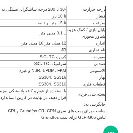
درجه حرارت
-30 تا 200 درجه سانتیگراد، بستگی به الاستومر دارد
فشار
تا 10 بار
سرعت
تا 15 متر بر ثانیه
پایان بازی / کمک هزینه
± 0.1 میلی متر
شناور محوری
اندازه
12 میلی متر 16 میلی متر
نام تجاری
JR
صورت
کربن، SiC، TC
صندلی
سرامیک، SiC، TC
الاستومر
NBR، EPDM، FKM و غیره
بهار
SS304، SS316
قطعات فلزی
SS304، SS316
با استفاده از فوم و کاغذ پلاستیکی پی
بسته بندی فردی
قرار دهید، در نهایت در کارتن استاندارد
جایگزینی به:
مناسب برای پمپ های سری Grundfos CR، CRN و CRI
لباس GLF-G05 برای پمپ Grundfos