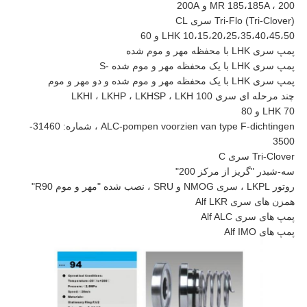
MR 185،185A ، 200 و 200A
Tri-Flo (Tri-Clover) سری CL
LHK 10،15،20،25،35،40،45،50 و 60
پمپ سری LHK با محفظه مهر و موم شده
پمپ سری LHK با یک محفظه مهر و موم شده -S
پمپ سری LHK با یک محفظه مهر و موم شده و دو مهر و موم
چند مرحله ای سری LKHI ، LKHP ، LKHSP ، LKH 100
LHK 70 و 80
ALC-pompen voorzien van type F-dichtingen ، شماره: 31460-
3500
Tri-Clover سری C
سه-شبدر "گریز از مرکز 200"
روتور LKPL ، سری NMOG و SRU ، نصب شده "مهر و موم R90"
همزن های سری Alf LKR
پمپ های سری Alf ALC
پمپ های Alf IMO