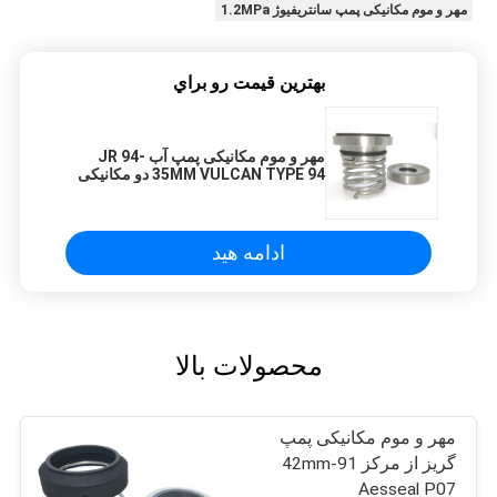
مهر و موم مکانیکی پمپ سانتریفیوژ 1.2MPa
بهترين قيمت رو براي
مهر و موم مکانیکی پمپ آب JR 94-
35MM VULCAN TYPE 94 دو مکانیکی
مهر و موم
ادامه هید
محصولات بالا
مهر و موم مکانیکی پمپ
گریز از مرکز 91-42mm
Aesseal P07