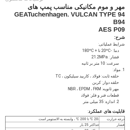
مهر و موم مکانیکی مناسب پمپ های
GEATuchenhagen. VULCAN TYPE 94
B94
AES P09
شرح:
شرایط عملیاتی:
دما: -20ºC تا + 180ºC
فشار: .21.2MPa
سرعت: 10 متر بر ثانیه
1. مواد:
حلقه ثابت: فولاد ، کاربید سیلیکون ، TC
حلقه دوار: کربن
مهر ثانویه: NBR ، EPDM ، FKM
قطعات فنر و فلز: فولاد
2. اندازه: 35 میلی متر
قابلیت های عملکرد
:
درجه حرارت
-20 ℃ تا 200 ℃ ، وابسته به الاستومر است
فشار
حداکثر 25 بار