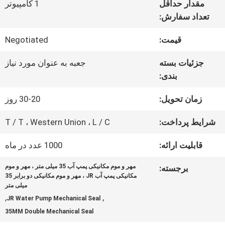
مقدار حداقل
1 کامپیوتر
ما
تعداد سفارش:
قیمت:
Negotiated
تور
جزئیات بسته
جعبه به عنوان مورد نیاز
کارخانه
بندی:
زمان تحویل:
30-20 روز
کنترل
شرایط پرداخت:
T / T ، Western Union ، L / C
کیفیت
قابلیت ارائه:
1000 عدد در ماه
با
مهر و موم مکانیکی پمپ آب 35 میلی متر ، مهر و موم
برجسته:
مکانیکی پمپ آب JR ، مهر و موم مکانیکی دو برابر 35
میلی متر
ما
,
,
JR Water Pump Mechanical Seal
تماس
35MM Double Mechanical Seal