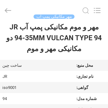
2026
Hefei
Supseals
International
مهر مکانیکی پمپ آب
Trade
Co.,
مهر و موم مکانیکی پمپ آب JR
صفحه
Ltd..
All
94-35MM VULCAN TYPE 94 دو
اصلی
Rights
Reserved.
مکانیکی مهر و موم
محصولات
محل منبع:
ساخت چین
فیلم
نام تجاری:
JR
های
گواهی:
iso9001
شماره مدل:
94
درباره