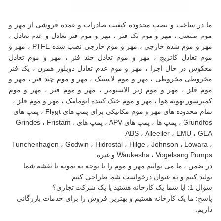
ما در ساخت و نصب محدوده کیفیت صادرات و عمده فروشی از مهر و
موم صنعتی ، مهر و موم تک فنر ، مهر و موم فنر تعادل و عدم تعادل ،
مهر و موم شده خارجی ، مهر و موم خارجی نصب شده PTFE ، مهر و
موم تعادل کاتریج ، مهر و موم تعادل چند فنر ، مهر و موم تعادل
معکوس در حال اجرا ، مهر و موم عدم تعادل دوبلور همزن ، یک فنر
مخروطی مخروطی ، مهر و موم لاستیک ، مهر و موم چند فنر ، مهر و
موم فلز ، مهر و موم زیر الاستومر ، مهر و موم فنر ، مهر و موم
کمپرسور تهویه هوا ، مهر و موم خنک کننده اتوماتیک ، مهر و موم فلز ،
تمام محدوده های مهر و موم مکانیکی برای پمپ های Flygt ، پمپ های
Grundfos ، پمپ ها ، پمپ های APV ، پمپ های Grindes ، Fristam ،
ABS ، Alleeiler ، EMU ، GEA
Tunchenhagen ، Godwin ، Hidrostal ، Hilge ، Johnson ، Lowara ،
Waukesha ، Vogelsang Pumps و غیره
در ضمن ، ما می توانیم مهر و موم را با توجه به نمونه یا نقشه شما
تولید کنیم و به عنوان درخواست شما طراحی کنیم
سوال 1: آیا شما یک کارخانه هستید یا یک شرکت تجاری؟
پاسخ: ما یک کارخانه هستیم و بهترین فروش را برای خدمات بازرگانی
داریم.