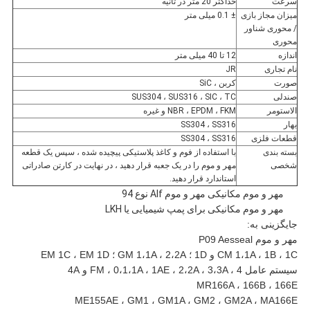
سرعت
حداکثر 20 متر در ثانیه
میزان مجاز بازی
± 0.1 میلی متر
/ محوری شناور
محوری
اندازه
12 تا 40 میلی متر
نام تجاری
JR
صورت
کربن ، SiC
صندلی
SUS304 ، SUS316 ، SIC ، TC
الاستومر
NBR ، EPDM ، FKM و غیره
بهار
SS304 ، SS316
قطعات فلزی
SS304 ، SS316
بسته بندی
با استفاده از فوم و کاغذ پلاستیکی پیچیده شده ، سپس یک قطعه
شخصی
مهر و موم را در یک جعبه قرار دهید ، در نهایت در کارتن صادراتی
استاندارد قرار دهید.
مهر و موم مکانیکی مهر و موم Alf نوع 94
مهر و موم مکانیکی برای پمپ شیمیایی یا LKH
جایگزینی به:
مهر و موم P09 Aesseal
CM 1،1A ، 1B ، 1C و 1D ؛ GM 1،1A ، 2،2A ؛ EM 1C ، EM 1D
سیستم عامل FM ، 0،1،1A ، 1AE ، 2،2A ، 3،3A ، 4 و 4A
MR166A ، 166B ، 166E
ME155AE ، GM1 ، GM1A ، GM2 ، GM2A ، MA166E