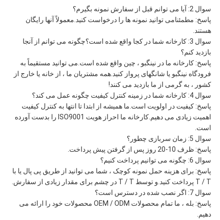
سوال 2: آیا می توانم قبل از سفارش نمونه بگیرم؟
پاسخ: مطمئنامی توانید نمونه ها را درخواست کنید.معمولاً آنها رایگان
هستند.
سوال 3: کارخانه شما در کجا واقع شده است؟چگونه می توانم از آنجا
بازدید کنم؟
پاسخ: کارخانه ما در نینگبو ، چین واقع شده است.می توانید مستقیماً به
فرودگاه نینگبو یا شانگهای پرواز کنید.همه مشتریان ما ، از خانه یا خارج از
کشور ، به گرمی از ما بازدید می کنند!
سوال 4: کارخانه شما در زمینه کنترل کیفیت چگونه عمل می کند؟
پاسخ: کیفیت در اولویت است.ما همیشه از ابتدا تا انتها به کنترل کیفیت
اهمیت زیادی می دهیم.کارخانه ما احراز هویت ISO9001 را بدست آورده
است.
سوال 5: زمان سربازی چطور؟
پاسخ: ظرف 10-20 روز پس از گرفتن پیش پرداخت.
سوال 6: چگونه می توانیم پرداخت کنیم؟
پاسخ: برای هزینه حمل نمونه کوچک ، شما می توانید از طریق پی پال یا با
T / T پرداخت کنید.و توسط T / T در چشم برای مقدار زیادی از سفارش.
سوال 7: اگر نصب شده در دسترس است؟
پاسخ: بله ، ما تمام محصولات OEM / ODM محصولات خود را ارائه می
دهیم.